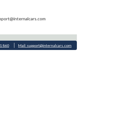
upport@internalcars.com
11 860
Mail: support@internalcars.com