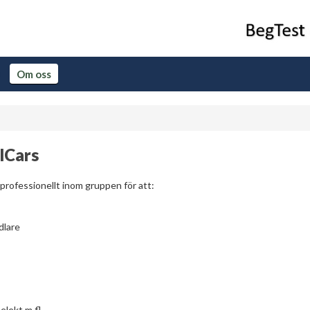
Om oss
lCars
professionellt inom gruppen för att:
ndlare
elekt m.fl