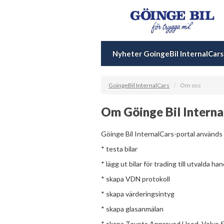
Nyheter GoingeBil InternalCars
/
GoingeBil InternalCars
Om oss
Om Göinge Bil Interna
Göinge Bil InternalCars-portal används 
* testa bilar
* lägg ut bilar för trading till utvalda ha
* skapa VDN protokoll
* skapa värderingsintyg
* skapa glasanmälan
* skapa Toyota Approved Used, Volvo S